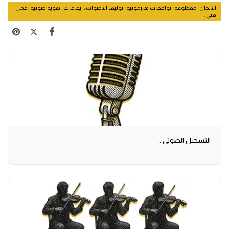
الالحان ، مقطوعة ، توافقات هارمونية ، توليف الاصوات ، ايقاعات ، هويه صوتيه ، عمل
فني .
التسجيل الصوتي :